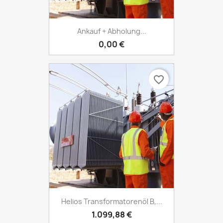
Ankauf + Abholung...
0,00 €
favorite_border
Helios Transformatorenöl B,...
1.099,88 €