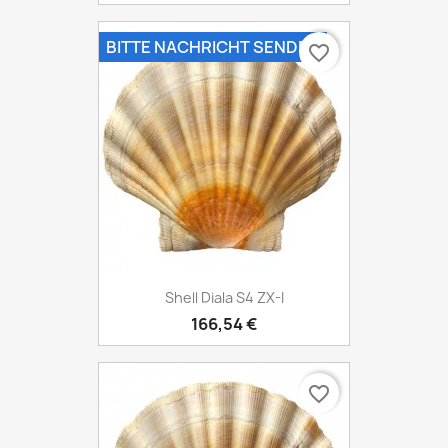
BITTE NACHRICHT SENDEN
favorite_border
Shell Diala S4 ZX-I
166,54 €
favorite_border