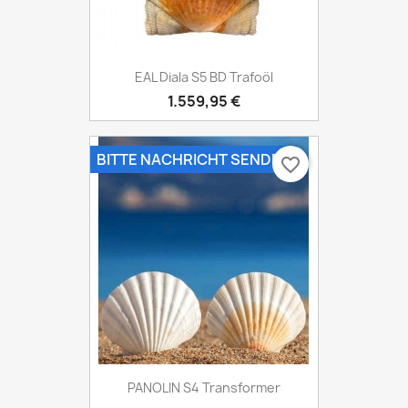
EAL Diala S5 BD Trafoöl
1.559,95 €
BITTE NACHRICHT SENDEN
favorite_border
PANOLIN S4 Transformer