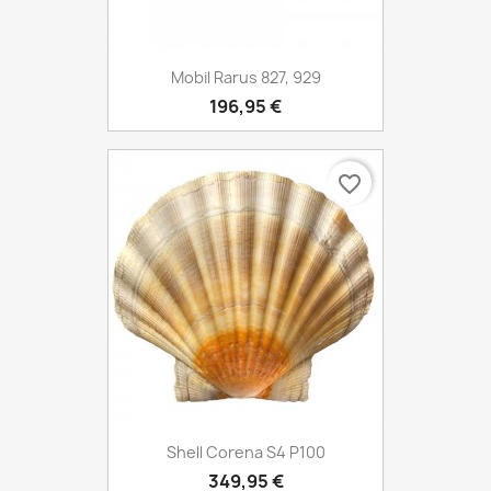
Mobil Rarus 827, 929
196,95 €
favorite_border
Shell Corena S4 P100
349,95 €