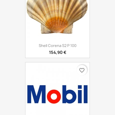
Shell Corena S2 P 100
154,90 €
favorite_border