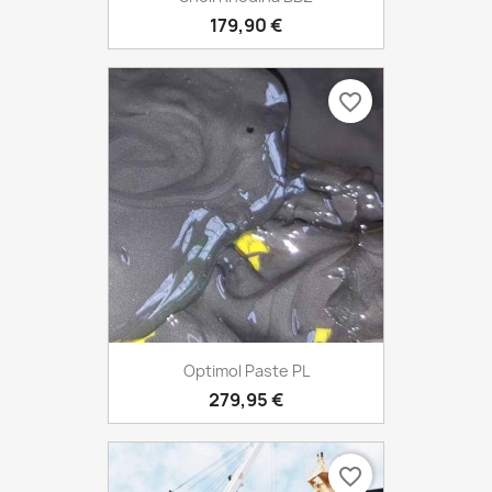
179,90 €
favorite_border
Optimol Paste PL
279,95 €
favorite_border