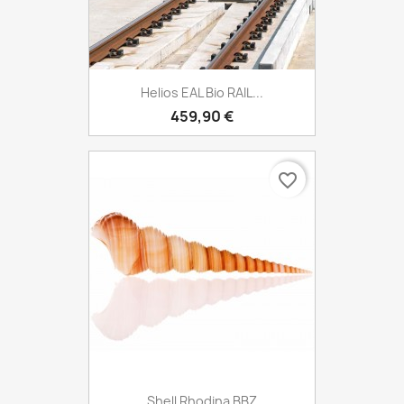
Helios EAL Bio RAIL...
459,90 €
favorite_border
Shell Rhodina BBZ