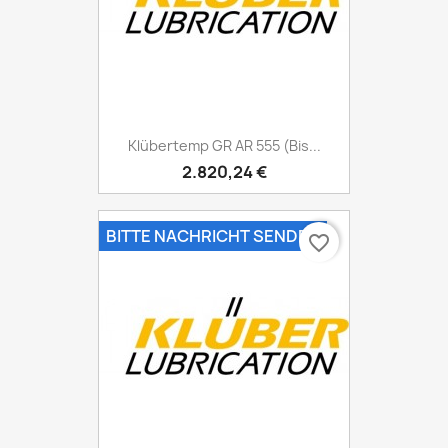
Klübertemp GR AR 555 (bis...
2.820,24 €
BITTE NACHRICHT SENDEN
favorite_border