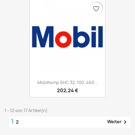
favorite_border
Mobiltemp SHC 32, 100, 460...
202,24 €
1 - 12 von 17 Artikel(n)
1

Weiter
2