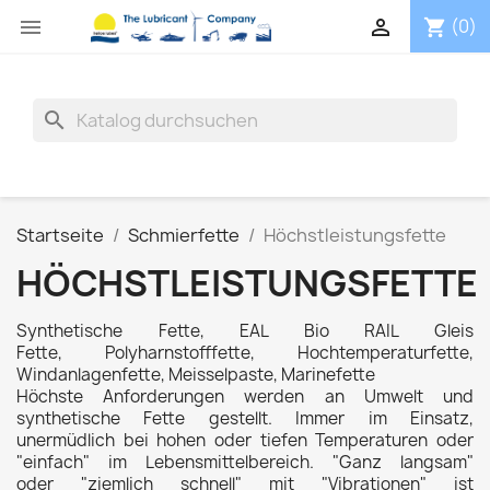


(0)
shopping_cart
search
Startseite
Schmierfette
Höchstleistungsfette
HÖCHSTLEISTUNGSFETTE
Synthetische Fette, EAL Bio RAIL Gleis
Fette, Polyharnstofffette, Hochtemperaturfette,
Windanlagenfette, Meisselpaste, Marinefette
Höchste Anforderungen werden an Umwelt und
synthetische Fette gestellt. Immer im Einsatz,
unermüdlich bei hohen oder tiefen Temperaturen oder
"einfach" im Lebensmittelbereich. "Ganz langsam"
oder "ziemlich schnell" mit "Vibrationen" ist