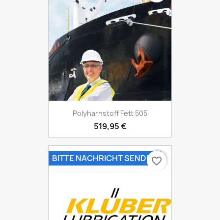
Polyharnstoff Fett 505
519,95 €
BITTE NACHRICHT SENDEN
favorite_border