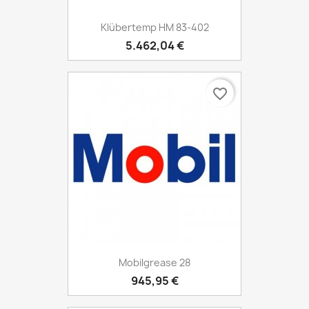
Klübertemp HM 83-402
5.462,04 €
favorite_border
Mobilgrease 28
945,95 €