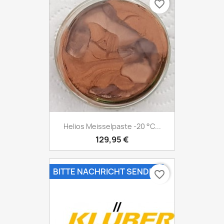
favorite_border
Helios Meisselpaste -20 °C...
129,95 €
BITTE NACHRICHT SENDEN
favorite_border