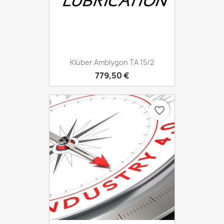
Klüber Amblygon TA 15/2
779,50 €
favorite_border