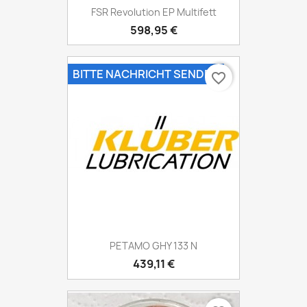
FSR Revolution EP Multifett
598,95 €
BITTE NACHRICHT SENDEN
favorite_border
PETAMO GHY 133 N
439,11 €