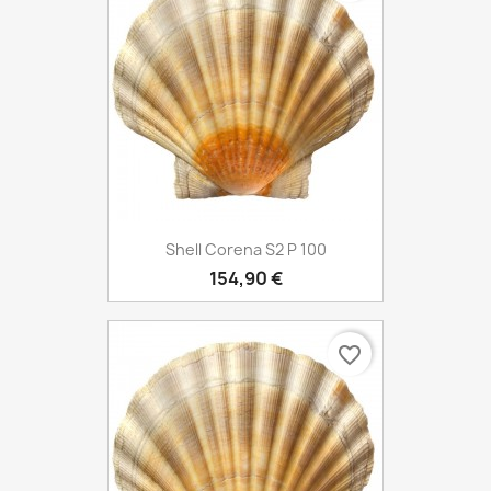
Shell Corena S2 P 100
154,90 €
favorite_border