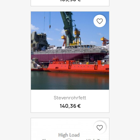
favorite_border
Stevenrohrfett
140,36 €
favorite_border