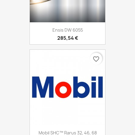
Ensis DW 6055
285,54 €
favorite_border
Mobil SHC™ Rarus 32, 46, 68