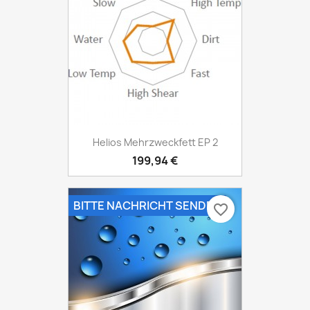
Helios Mehrzweckfett EP 2
199,94 €
BITTE NACHRICHT SENDEN
favorite_border