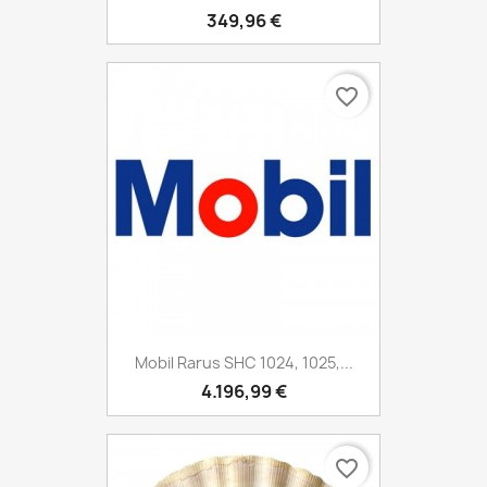
349,96 €
favorite_border
Mobil Rarus SHC 1024, 1025,...
4.196,99 €
favorite_border