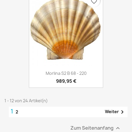
favorite_border
Morlina S2 B 68 - 220
989,95 €
1 - 12 von 24 Artikel(n)
1

Weiter
2
Zum Seitenanfang
