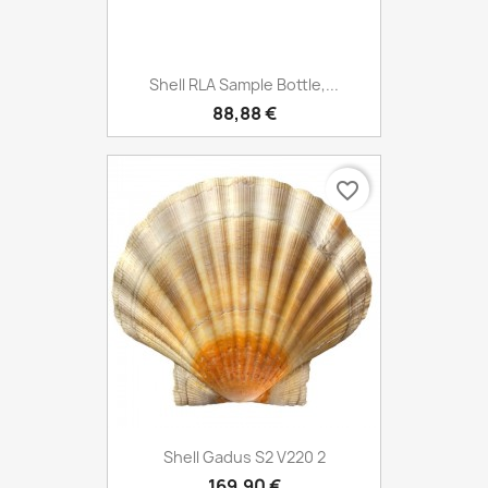
Shell RLA Sample Bottle,...
88,88 €
favorite_border
Shell Gadus S2 V220 2
169,90 €