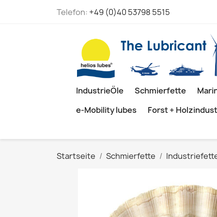
Telefon:
+49 (0)40 53798 5515
IndustrieÖle
Schmierfette
Mari
e-Mobility lubes
Forst + Holzindust
Startseite
Schmierfette
Industriefett