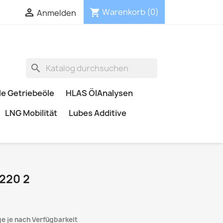


Warenkorb
(0)
shopping_cart
Anmelden
search
e Getriebeöle
HLAS ÖlAnalysen
LNG Mobilität
Lubes Additive
220 2
ge je nach Verfügbarkeit