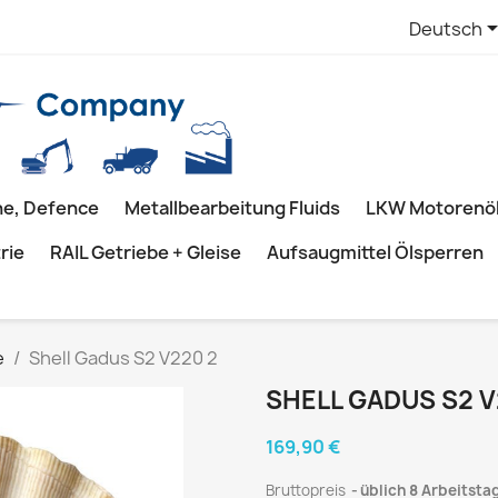
Deutsch
ne, Defence
Metallbearbeitung Fluids
LKW Motorenöl
rie
RAIL Getriebe + Gleise
Aufsaugmittel Ölsperren
e
Shell Gadus S2 V220 2
SHELL GADUS S2 V
169,90 €
Bruttopreis
üblich 8 Arbeitsta