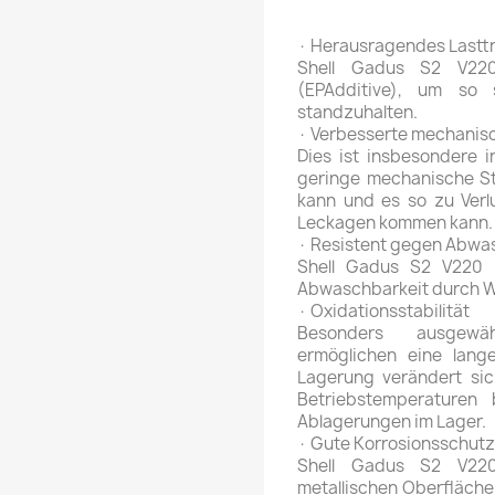
· Herausragendes Last
Shell Gadus S2 V220 
(EPAdditive), um so
standzuhalten.
· Verbesserte mechanisc
Dies ist insbesondere 
geringe mechanische St
kann und es so zu Verl
Leckagen kommen kann.
· Resistent gegen Abwa
Shell Gadus S2 V220 
Abwaschbarkeit durch W
· Oxidationsstabilität
Besonders ausgewäh
ermöglichen eine lang
Lagerung verändert sic
Betriebstemperaturen
Ablagerungen im Lager.
· Gute Korrosionsschut
Shell Gadus S2 V220
metallischen Oberfläche