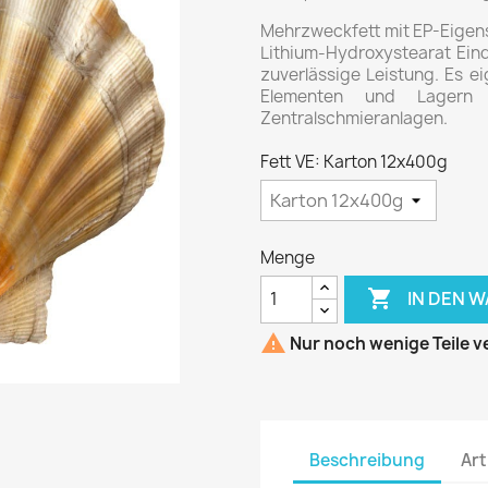
Mehrzweckfett mit EP-Eigens
Lithium-Hydroxystearat Eind
zuverlässige Leistung. Es e
Elementen und Lagern
Zentralschmieranlagen.
Fett VE: Karton 12x400g
Menge

IN DEN 

Nur noch wenige Teile v
Beschreibung
Art