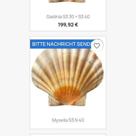
Gadinia S3 30 + S3 40
199,92 €
BITTE NACHRICHT SENDEN
favorite_border
Mysella S3 N 40