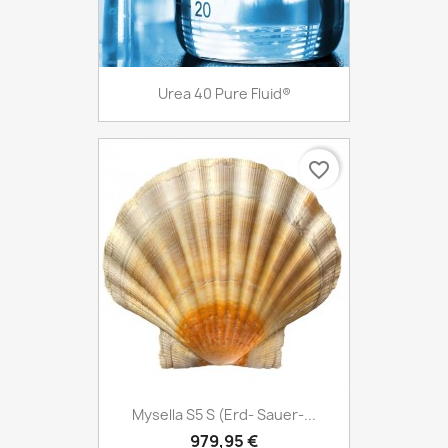
Urea 40 Pure Fluid®
favorite_border
Mysella S5 S (Erd- Sauer-...
979,95 €