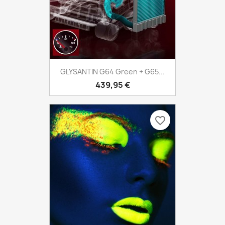
GLYSANTIN G64 Green + G65...
439,95 €
favorite_border