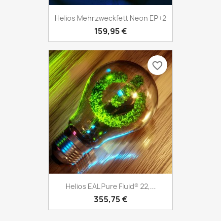
Helios Mehrzweckfett Neon EP+2
159,95 €
favorite_border
Helios EAL Pure Fluid® 22,...
355,75 €