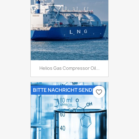
Helios Gas Compressor Oil...
BITTE NACHRICHT SENDEN
favorite_border