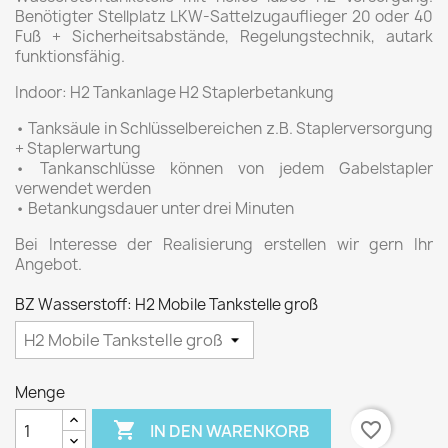
Benötigter Stellplatz LKW-Sattelzugauflieger 20 oder 40
Fuß + Sicherheitsabstände, Regelungstechnik, autark
funktionsfähig.
Indoor: H2 Tankanlage H2 Staplerbetankung
• Tanksäule in Schlüsselbereichen z.B. Staplerversorgung
+ Staplerwartung
• Tankanschlüsse können von jedem Gabelstapler
verwendet werden
• Betankungsdauer unter drei Minuten
Bei Interesse der Realisierung erstellen wir gern Ihr
Angebot.
BZ Wasserstoff: H2 Mobile Tankstelle groß
Menge

favorite_border
IN DEN WARENKORB