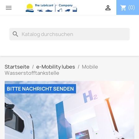


(0)
shopping_cart
search
Startseite
e-Mobility lubes
Mobile
Wasserstofftankstelle
BITTE NACHRICHT SENDEN