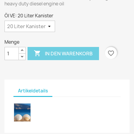
heavy duty diesel engine oil
Öl VE: 20 Liter Kanister
Menge

favorite_border
IN DEN WARENKORB
Artikeldetails