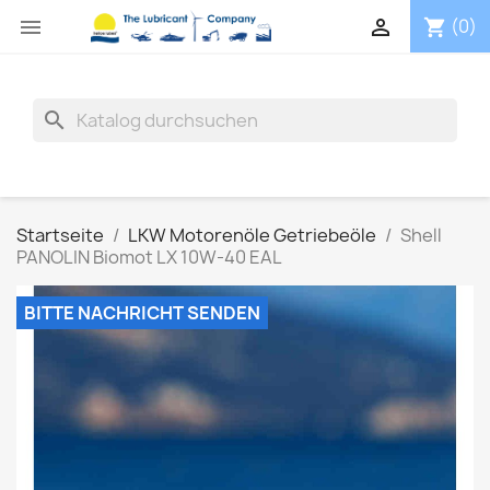


(0)
shopping_cart
search
Startseite
LKW Motorenöle Getriebeöle
Shell
PANOLIN Biomot LX 10W-40 EAL
BITTE NACHRICHT SENDEN