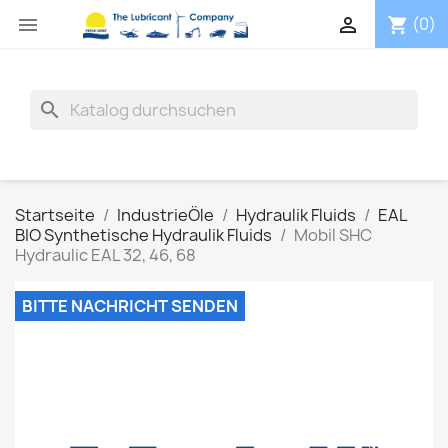


(0)
shopping_cart
search
Startseite
IndustrieÖle
Hydraulik Fluids
EAL
BIO Synthetische Hydraulik Fluids
Mobil SHC
Hydraulic EAL 32, 46, 68
BITTE NACHRICHT SENDEN