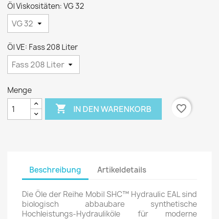
Öl Viskositäten: VG 32
Öl VE: Fass 208 Liter
Menge

favorite_border
IN DEN WARENKORB
Beschreibung
Artikeldetails
Die Öle der Reihe Mobil SHC™ Hydraulic EAL sind
biologisch abbaubare synthetische
Hochleistungs-Hydrauliköle für moderne