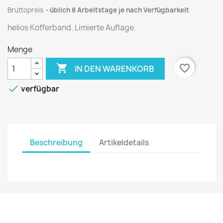
Bruttopreis
üblich 8 Arbeitstage je nach Verfügbarkeit
helios Kofferband. Limierte Auflage.
Menge

favorite_border
IN DEN WARENKORB

verfügbar
Beschreibung
Artikeldetails