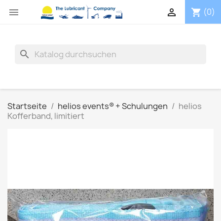


(0)
shopping_cart
search
Startseite
helios events® + Schulungen
helios
Kofferband, limitiert