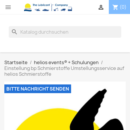


(0)
shopping_cart
search
Startseite
helios events® + Schulungen
Einstellung bp Schmierstoffe Umstellungsservice auf
helios Schmierstoffe
BITTE NACHRICHT SENDEN