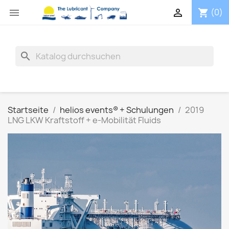


(0)
shopping_cart
search
Startseite
helios events® + Schulungen
2019
LNG LKW Kraftstoff + e-Mobilität Fluids