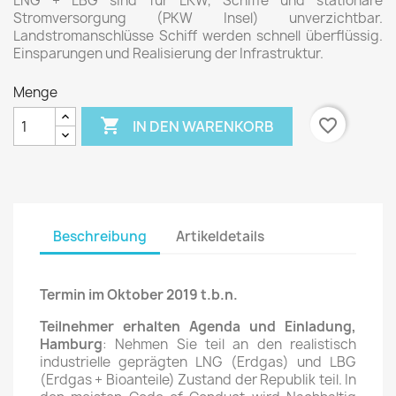
LNG + LBG sind für LKW, Schiffe und stationäre
Stromversorgung (PKW Insel) unverzichtbar.
Landstromanschlüsse Schiff werden schnell überflüssig.
Einsparungen und Realisierung der Infrastruktur.
Menge

favorite_border
IN DEN WARENKORB
Beschreibung
Artikeldetails
Termin im Oktober 2019 t.b.n.
Teilnehmer erhalten Agenda und Einladung,
Hamburg
: Nehmen Sie teil an den realistisch
industrielle geprägten LNG (Erdgas) und LBG
(Erdgas + Bioanteile) Zustand der Republik teil. In