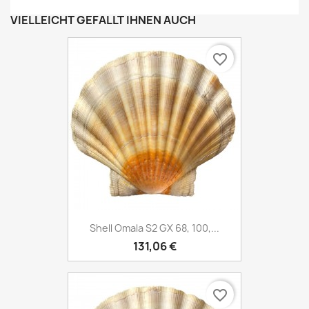
VIELLEICHT GEFÄLLT IHNEN AUCH
favorite_border
Shell Omala S2 GX 68, 100,...
131,06 €
favorite_border