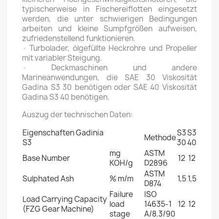
typischerweise in Fischereiflotten eingesetzt
werden, die unter schwierigen Bedingungen
arbeiten und kleine Sumpfgrößen aufweisen,
zufriedenstellend funktionieren.
· Turbolader, ölgefüllte Heckrohre und Propeller
mit variabler Steigung.
· Deckmaschinen und andere
Marineanwendungen, die SAE 30 Viskosität
Gadina S3 30 benötigen oder SAE 40 Viskosität
Gadina S3 40 benötigen.
Auszug der technischen Daten:
Eigenschaften Gadinia
S3
S3
Methode
S3
30
40
mg
ASTM
Base Number
12
12
KOH/g
D2896
ASTM
Sulphated Ash
% m/m
1,5
1,5
D874
Failure
ISO
Load Carrying Capacity
load
14635-1
12
12
(FZG Gear Machine)
stage
A/8.3/90