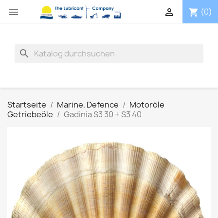


(0)
shopping_cart
search
Startseite
Marine, Defence
Motoröle
Getriebeöle
Gadinia S3 30 + S3 40