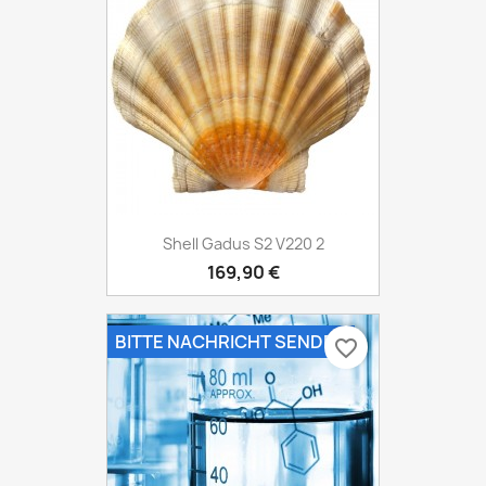
Shell Gadus S2 V220 2
169,90 €
BITTE NACHRICHT SENDEN
favorite_border