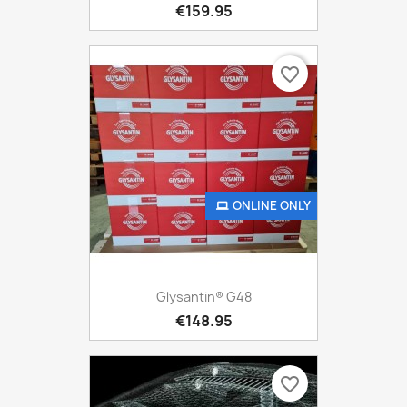
€159.95
favorite_border
ONLINE ONLY
Glysantin® G48
€148.95
favorite_border