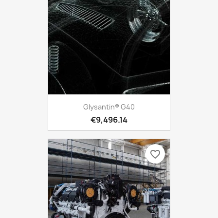
Glysantin® G40
€9,496.14
favorite_border