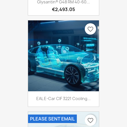
Glysantin® G48 RM 40-60...
€2,493.05
favorite_border
EAL E-Car CIF 3221 Cooling...
PLEASE SENT EMAIL
favorite_border