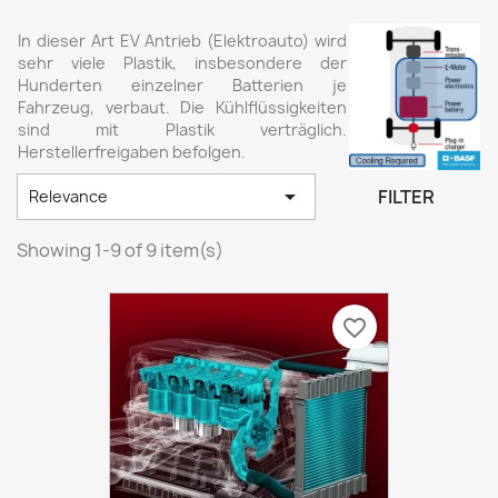
In dieser Art EV Antrieb (Elektroauto) wird
sehr viele Plastik, insbesondere der
Hunderten einzelner Batterien je
Fahrzeug, verbaut. Die Kühlflüssigkeiten
sind mit Plastik verträglich.
Herstellerfreigaben befolgen.

FILTER
Relevance
Showing 1-9 of 9 item(s)
favorite_border