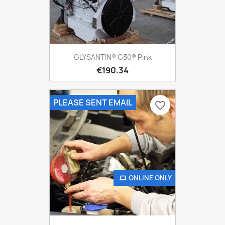
GLYSANTIN® G30® Pink
€190.34
PLEASE SENT EMAIL
favorite_border
ONLINE ONLY