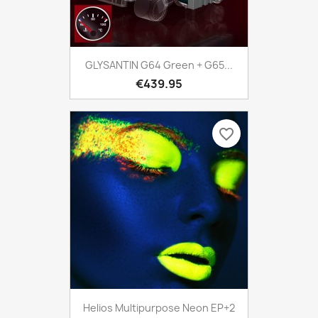
GLYSANTIN G64 Green + G65...
€439.95
favorite_border
Helios Multipurpose Neon EP+2