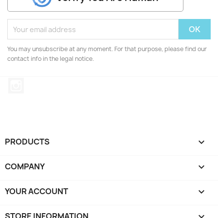
You may unsubscribe at any moment. For that purpose, please find our
contact info in the legal notice.
Instagram
PRODUCTS

COMPANY

YOUR ACCOUNT

STORE INFORMATION
keyboard_arrow_down